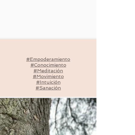
#Empoderamiento
#Conocimiento
#Meditación
#Movimiento
#Intuición
#Sanación