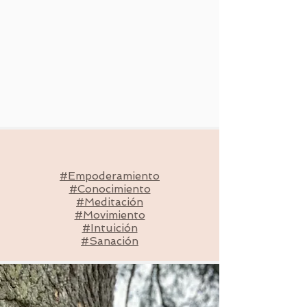
#Empoderamiento
#Conocimiento
#Meditación
#Movimiento
#Intuición
#Sanación