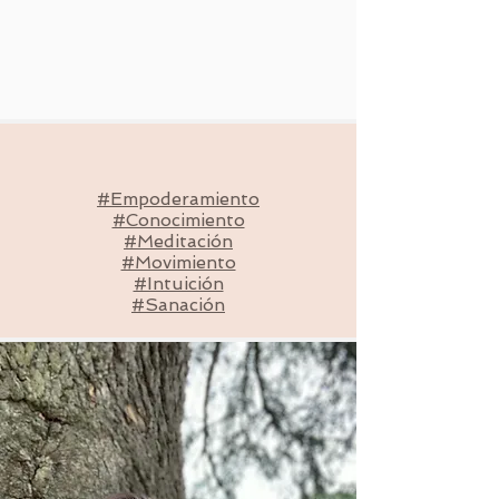
#Empoderamiento
#Conocimiento
#Meditación
#Movimiento
#Intuición
#Sanación