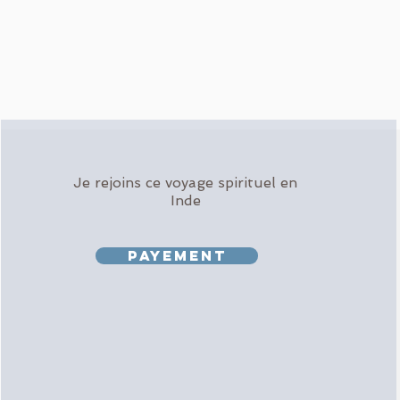
Je rejoins ce voyage spirituel en
Inde
Payement